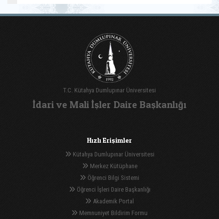
T.C. Kütahya Dumlupınar Üniversitesi
İdari ve Mali İşler Daire Başkanlığı
Hızlı Erişimler
Kütahya Dumlupınar Üniversitesi
Merkez Kütüphane
Öğrenci Bilgi Sistemi
Öğrenci İşleri Daire Başkanlığı
Akademik Portal
Memnuniyet Bildirim Formu