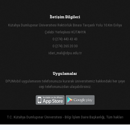
İletişim Bilgileri
Kütahya Dumlupınar Üniversitesi Rektörlük Binası Tavşanlı Yolu 10.Km Evliya
Çelebi Yerleşkesi KÜTAHYA
0 (274) 443 43 43
0 (274) 265 20 30
idari_mali@dpu.edu.tr
Uygulamalar
DPUMobil uygulamasını telefonunuza kurarak üniversitemiz hakkındaki her şeye
cep telefonunuzdan ulaşabilirsiniz.
T.C. Kütahya Dumlupınar Üniversitesi - Bilgi İşlem Daire Başkanlığı, Tüm hakları