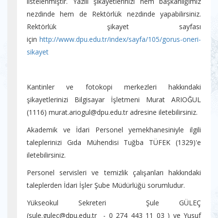
listelenmiştir. Yazılı şikayetlerinizi hem başkanlığımız
nezdinde hem de Rektörlük nezdinde yapabilirsiniz.
Rektörlük şikayet sayfası
için
http://www.dpu.edu.tr/index/sayfa/105/gorus-oneri-
sikayet
Kantinler ve fotokopi merkezleri hakkındaki
şikayetlerinizi Bilgisayar İşletmeni Murat ARIOĞUL
(1116) murat.ariogul@dpu.edu.tr adresine iletebilirsiniz.
Akademik ve İdari Personel yemekhanesiniyle ilgili
taleplerinizi Gıda Mühendisi Tuğba TÜFEK (1329)'e
iletebilirsiniz.
Personel servisleri ve temizlik çalışanları hakkındaki
taleplerden İdari İşler Şube Müdürlüğü sorumludur.
Yükseokul Sekreteri Şule GÜLEÇ
(sule.gulec@dpu.edu.tr - 0 274 443 11 03 ) ve Yusuf