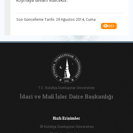
koymaya devam edecektir.
Son Güncelleme Tarihi: 29 Ağustos 2014, Cuma
883
T.C. Kütahya Dumlupınar Üniversitesi
İdari ve Mali İşler Daire Başkanlığı
Hızlı Erişimler
Kütahya Dumlupınar Üniversitesi