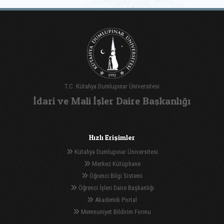
T.C. Kütahya Dumlupınar Üniversitesi
İdari ve Mali İşler Daire Başkanlığı
Hızlı Erişimler
Kütahya Dumlupınar Üniversitesi
Merkez Kütüphane
Öğrenci Bilgi Sistemi
Öğrenci İşleri Daire Başkanlığı
Akademik Portal
Memnuniyet Bildirim Formu