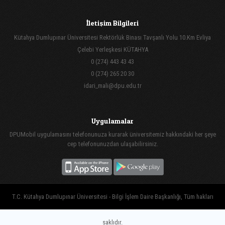
İletişim Bilgileri
Kütahya Dumlupınar Üniversitesi Rektörlük Binası Tavşanlı Yolu 10.Km Evliya
Çelebi Yerleşkesi KÜTAHYA
0 (274) 443 43 43
0 (274) 265 20 30
idari_mali@dpu.edu.tr
Uygulamalar
DPUMobil uygulamasını telefonunuza kurarak üniversitemiz hakkındaki her şeye
cep telefonunuzdan ulaşabilirsiniz.
T.C. Kütahya Dumlupınar Üniversitesi - Bilgi İşlem Daire Başkanlığı, Tüm hakları
saklıdır.