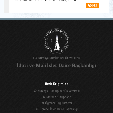
613
T.C. Kütahya Dumlupınar Üniversitesi
İdari ve Mali İşler Daire Başkanlığı
Hızlı Erişimler
Kütahya Dumlupınar Üniversitesi
Merkez Kütüphane
Öğrenci Bilgi Sistemi
Öğrenci İşleri Daire Başkanlığı