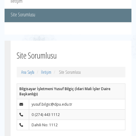
İletişim
Site Sorumlusu
Site Sorumlusu
Ana Sayfa
İletişim
Site Sorumlusu
Bilgisayar İşletmeni Yusuf Bilgiç (İdari Mali İşler Daire
Başkanlığı)
yusuf.bilgic@dpu.edu.tr
0 (274) 443 1112
Dahili No: 1112